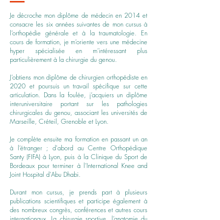
Je décroche mon diplôme de médecin en 2014 et
consacre les six années suivantes de mon cursus à
l’orthopédie générale et à la traumatologie. En
cours de formation, je m’oriente vers une médecine
hyper spécialisée en m’intéressant plus
particulièrement à la chirurgie du genou.
J’obtiens mon diplôme de chirurgien orthopédiste en
2020 et poursuis un travail spécifique sur cette
articulation. Dans la foulée, j’acquiers un diplôme
interuniversitaire portant sur les pathologies
chirurgicales du genou, associant les universités de
Marseille, Créteil, Grenoble et Lyon.
Je complète ensuite ma formation en passant un an
à l’étranger ; d'abord au Centre Orthopédique
Santy (FIFA) à Lyon, puis à la Clinique du Sport de
Bordeaux pour terminer à l’International Knee and
Joint Hospital d'Abu Dhabi.
Durant mon cursus, je prends part à plusieurs
publications scientifiques et participe également à
des nombreux congrès, conférences et autres cours
internationaux. La chirurgie sportive, l’anatomie du