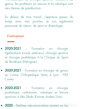
genou, les prothèses sur mesure et la robotique sont
mes thèmes de prédilection.
En dehors de mon travail, j’apprécie passer du
temps avec mes proches. Je suis également
passionné de nature, de sport et d’œnologie.
Formation
2020-2021
:
Formation en chirurgie
ligamentaire (croisé antérieur), chirurgie sportive
et chirurgie prothétique à la Clinique du Sport
de Bordeaux (Mérignac)
2020-2021
:
Formation en chirurgie du genou
au Centre Orthopédique Santy à Lyon - FIFA
Center
2020-2021
:
Formation en chirurgie
prothétique, ostéotomie, robotique et lésions
sportives à Abu Dhabi (Emirats Arabes Unis)
2020
:
Diplôme interuniversitaire portant sur les